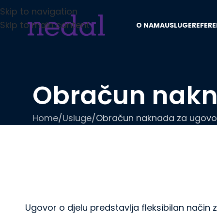
Skip to navigation
Skip to main content
O NAMA
USLUGE
REFER
Obračun nakna
Home
Usluge
Obračun naknada za ugovor
Ugovor o djelu predstavlja fleksibilan način