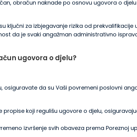
ktičan, obračun naknade po osnovu ugovora o djelu
u ključni za izbjegavanje rizika od prekvalifikacije
rnost da je svaki angažman administrativno isprav
račun ugovora o djelu?
 osiguravate da su Vaši povremeni poslovni angažm
propise koji regulišu ugovore o djelu, osiguravaju
emeno izvršenje svih obaveza prema Poreznoj uprav